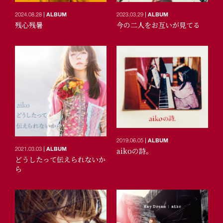
2024.08.28
ALBUM
2023.03.29
ALBUM
残心残暑
今の二人をお互いが見てる
2019.06.05
ALBUM
2021.03.03
ALBUM
aikoの詩。
どうしたって伝えられないか
ら