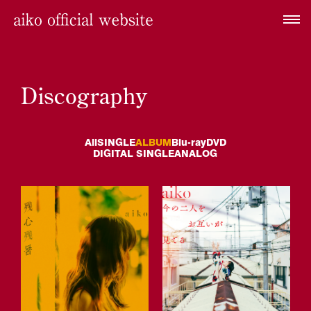
Discography
All
SINGLE
ALBUM
Blu-ray
DVD
DIGITAL SINGLE
ANALOG