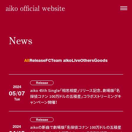
News
All
Release
FC
Team aiko
Live
Others
Goods
Release
2024
aiko 45th Single「相思相愛」リリース記念、劇場版「名
05/07
探偵コナン 100万ドルの五稜星」コラボストリーミングキ
Tue
ャンペーン開催！
Release
2024
aikoの新曲で劇場版「名探偵コナン 100万ドルの五稜星