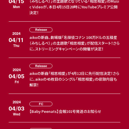
04/15
（みちしるべ）」の主題歌となっている「相思相愛」のMusi
c Videoが、本日4月15日20時にYouTubeプレミア公開
Mon
決定！
Release
2024
aikoの新曲、劇場版「名探偵コナン 100万ドルの五稜星
04/11
（みちしるべ）」の主題歌「相思相愛」が配信スタート！さら
Thu
に、ストリーミングキャンペーンの開催が決定！
Release
2024
aikoの新曲「相思相愛」が4月12日に先行配信決定！さら
04/05
に、aikoの45枚目のシングル「相思相愛」の収録内容も
Fri
解禁！
2024
FC
04/03
【Baby Peenats】会報101号発送のお知らせ
Wed