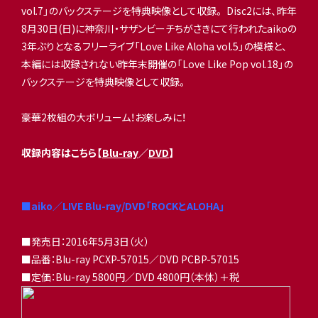
vol.7」のバックステージを特典映像として収録。 Disc2には、昨年
8月30日(日)に神奈川・
サザンビーチちがさきにて行われたaikoの
3年ぶりとなるフリ
ーライブ「Love Like Aloha vol.5」の模様と、
本編には収録されない昨年末開催の「
Love Like Pop vol.18」の
バックステージを特典映像として収録。
豪華2枚組の大ボリューム！お楽しみに！
収録内容はこちら【
Blu-ray
／
DVD
】
■aiko／LIVE Blu-ray/DVD「ROCKとALOHA」
■発売日：2016年5月3日（火）
■品番：Blu-ray PCXP-57015／DVD PCBP-57015
■定価：Blu-ray 5800円／DVD 4800円（本体）＋税