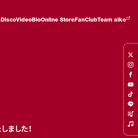
a
Disco
Video
Bio
Online Store
FanClub
Team aiko
たしました！