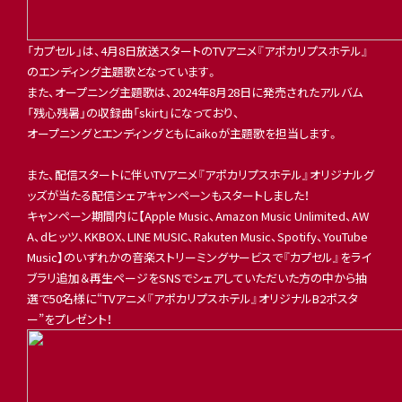
「カプセル」は、4月8日放送スタートのTVアニメ『アポカリプスホテル』
のエンディング主題歌となっています。
また、オープニング主題歌は、2024年8月28日に発売されたアルバム
「残心残暑」の収録曲「skirt」になっており、
オープニングとエンディングともにaikoが主題歌を担当します。
また、配信スタートに伴いTVアニメ『アポカリプスホテル』オリジナルグ
ッズが当たる配信シェアキャンペーンもスタートしました！
キャンペーン期間内に【Apple Music、Amazon Music Unlimited、AW
A、dヒッツ、KKBOX、LINE MUSIC、Rakuten Music、Spotify、YouTube
Music】のいずれかの音楽ストリーミングサービスで『カプセル』をライ
ブラリ追加＆再生ページをSNSでシェアしていただいた方の中から抽
選で50名様に“TVアニメ『アポカリプスホテル』オリジナルB2ポスタ
ー”をプレゼント！