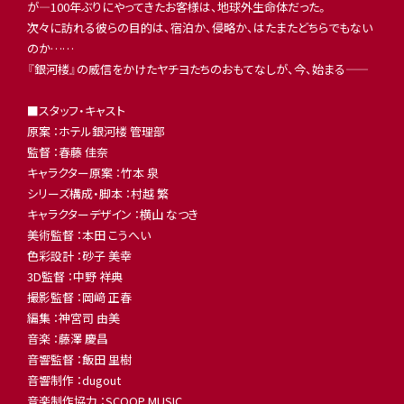
が―100年ぶりにやってきたお客様は、地球外生命体だった。
次々に訪れる彼らの目的は、宿泊か、侵略か、はたまたどちらでもない
のか……
『銀河楼』の威信をかけたヤチヨたちのおもてなしが、今、始まる――
■スタッフ・キャスト
原案 ：ホテル銀河楼 管理部
監督 ：春藤 佳奈
キャラクター原案 ：竹本 泉
シリーズ構成・脚本 ：村越 繁
キャラクターデザイン ：横山 なつき
美術監督 ：本田 こうへい
色彩設計 ：砂子 美幸
3D監督 ：中野 祥典
撮影監督 ：岡﨑 正春
編集 ：神宮司 由美
音楽 ：藤澤 慶昌
音響監督 ：飯田 里樹
音響制作 ：dugout
音楽制作協力 ：SCOOP MUSIC