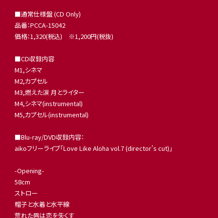
■通常仕様盤 (CD Only)
品番：PCCA-15042
価格：1,320(税込) ※1,200円(税抜)
■CD収録内容
M1,シネマ
M2,カプセル
M3,燃えた涙 月とライター
M4,シネマ(instrumental)
M5,カプセル(instrumental)
■Blu-ray/DVD収録内容：
aikoフリーライブ「Love Like Aloha vol.7 (director’s cut)」
-Opening-
58cm
ストロー
帽子と水着と水平線
荒れた唇は恋を失くす