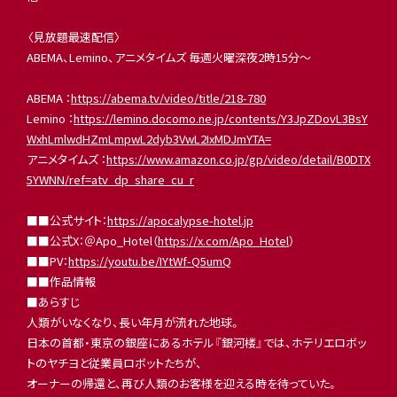
〈見放題最速配信〉
ABEMA、Lemino、アニメタイムズ 毎週火曜深夜2時15分〜
ABEMA ：
https://abema.tv/video/title/218-780
Lemino ：
https://lemino.docomo.ne.jp/contents/Y3JpZDovL3BsY
WxhLmlwdHZmLmpwL2dyb3VwL2IxMDJmYTA=
アニメタイムズ ：
https://www.amazon.co.jp/gp/video/detail/B0DTX
5YWNN/ref=atv_dp_share_cu_r
■■公式サイト：
https://apocalypse-hotel.jp
■■公式X：＠Apo_Hotel（
https://x.com/Apo_Hotel
）
■■PV：
https://youtu.be/IYtWf-Q5umQ
■■作品情報
■あらすじ
人類がいなくなり、長い年月が流れた地球。
日本の首都・東京の銀座にあるホテル『銀河楼』では、ホテリエロボッ
トのヤチヨと従業員ロボットたちが、
オーナーの帰還と、再び人類のお客様を迎える時を待っていた。