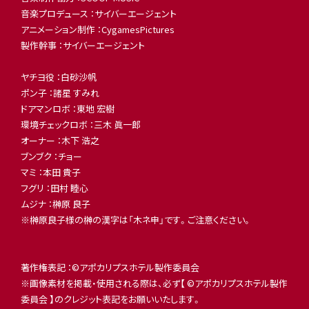
音楽プロデュース ：サイバーエージェント
アニメーション制作 ：CygamesPictures
製作幹事 ：サイバーエージェント
ヤチヨ役 ：白砂沙帆
ポン子 ：諸星 すみれ
ドアマンロボ ：東地 宏樹
環境チェックロボ ：三木 眞一郎
オーナー ：木下 浩之
ブンブク ：チョー
マミ ：本田 貴子
フグリ ：田村 睦心
ムジナ ：榊󠄀原 良子
※榊󠄀原良子様の榊󠄀の漢字は「木ネ申」です。ご注意ください。
著作権表記 ：©アポカリプスホテル製作委員会
※画像素材を掲載・使用される際は、必ず【 ©アポカリプスホテル製作
委員会 】のクレジット表記をお願いいたします。