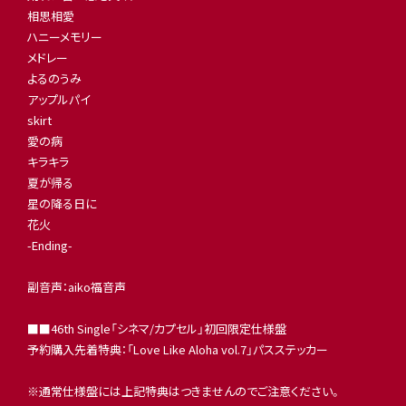
相思相愛
ハニーメモリー
メドレー
よるのうみ
アップルパイ
skirt
愛の病
キラキラ
夏が帰る
星の降る日に
花火
-Ending-
副音声：aiko福音声
■■46th Single「シネマ/カプセル」初回限定仕様盤
予約購入先着特典：「Love Like Aloha vol.7」パスステッカー
※通常仕様盤には上記特典はつきませんのでご注意ください。