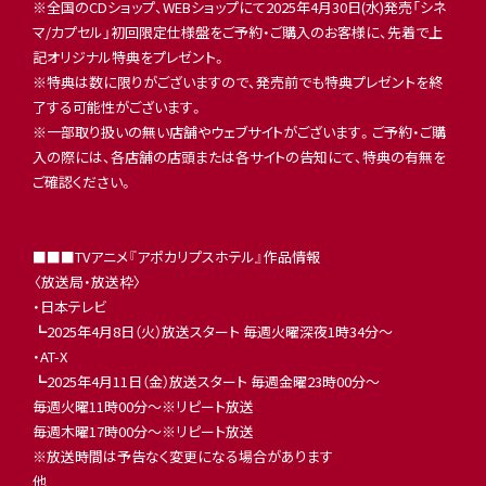
※全国のCDショップ、WEBショップにて2025年4月30日(水)発売「シネ
マ/カプセル」初回限定仕様盤をご予約・ご購入のお客様に、先着で上
記オリジナル特典をプレゼント。
※特典は数に限りがございますので、発売前でも特典プレゼントを終
了する可能性がございます。
※一部取り扱いの無い店舗やウェブサイトがございます。ご予約・ご購
入の際には、各店舗の店頭または各サイトの告知にて、特典の有無を
ご確認ください。
■■■TVアニメ『アポカリプスホテル』作品情報
〈放送局・放送枠〉
・日本テレビ
┗2025年4月8日（火）放送スタート 毎週火曜深夜1時34分〜
・AT-X
┗2025年4月11日（金）放送スタート 毎週金曜23時00分〜
毎週火曜11時00分〜※リピート放送
毎週木曜17時00分〜※リピート放送
※放送時間は予告なく変更になる場合があります
他