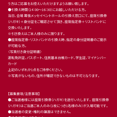
う方はご応募をお控えいただけますようお願い致します。
●引換え時間（14：00～16：30）にお越しいただける方。
当日、会場 幕張メッセイベントホールの引換え窓口にて、座席引換券
（ハガキ）＋身分証をご確認させて頂き、座席指定券＋リストバンドに
交換いたします。
※引き換えはご本人様のみに限ります。
●座席指定券・リストバンドの引換え時、指定の身分証明書のご提示
が可能な方。
〈写真付き身分証明書〉
運転免許証、パスポート、住民基本台帳カード、学生証、マイナンバー
カード
上記のいずれか1点をご持参ください。
※写真がないもの、住所が確認できないものは不可となります。
【募集要項/注意事項】
●ご当選者様には座席引換券（ハガキ）を送付いたします。座席引換券
（ハガキ）はご当選ご本人のみ（1枚につき1名様のみ）が入場可能です。
●当選者の変更・権利の譲渡はできません。