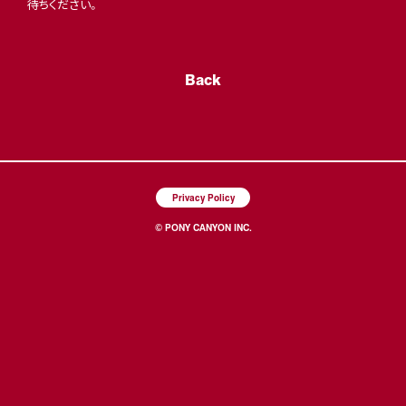
待ちください。
Back
Privacy Policy
© PONY CANYON INC.