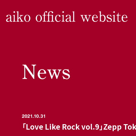
News
2021.10.31
「Love Like Rock vol.9」Z