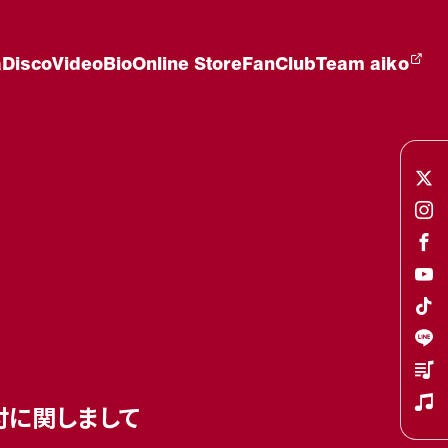
a
Disco
Video
Bio
Online Store
FanClub
Team aiko
加受付に関しまして