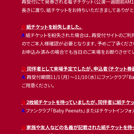
再受付にて発券される電子チケット（公演一週間前AM1
長きに渡り、紙チケットをお持ちいただきましてありがと
Q
紙チケットを紛失しました。
A
紙チケットを紛失された場合は、再受付サイトのご利用前
のでご本人様確認が必要となります、予めご了承ください。
お申込み済みの場合でも当日のご来場をお断りさせてい
Ｑ
同伴者として来場予定でしたが、申込者（チケット券
Ａ
再受付期間11/1（月）～11/10（水）にファンクラブ
ご用意ください。
Q
2枚紙チケットを持っていましたが、同伴者に紙チケ
A
ファンクラブ「Baby Peenats」またはチケットイ
Q
家族や友人などの名義が記載された紙チケットを持