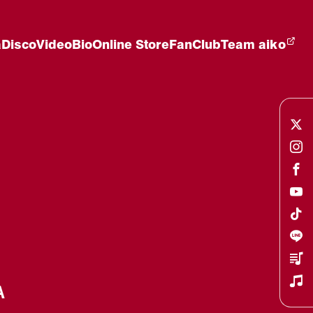
a
Disco
Video
Bio
Online Store
FanClub
Team aiko
A