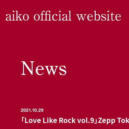
News
2021.10.29
「Love Like Rock vol.9」Ze