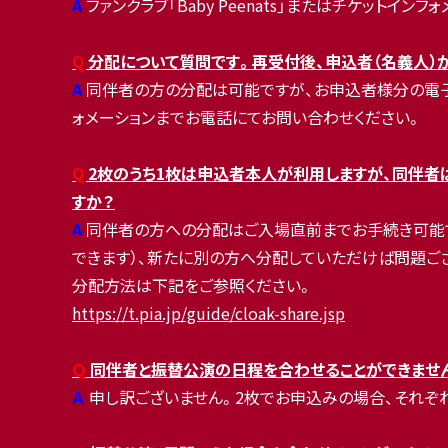
A
ファンクラブ「Baby Peenats」またはチケットイ
Q
分配について質問です。再受付後、申込者（名義人）
A
同伴者の方の分配は可能ですが、お申込者様分の電子チケ
ォメーションまでお電話にてお問い合わせください。
Q
2枚のうち1枚は申込者本人が利用しますが、同伴者
すか？
A
同伴者の方への分配はご入場直前までお手続き可能で
できます）、新たに別の方へ分配していただけば問題ご
分配方法は下記をご参照ください。
https://t.pia.jp/guide/cloak-share.jsp
Ｑ
同伴者と振替公演の日程を合わせることができませ
Ａ
申し訳ございません。
2枚でお申込みの場合、それぞ