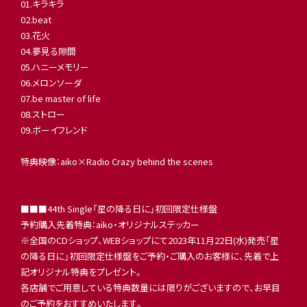
01.キラキラ
02.beat
03.花火
04.夢見る隙間
05.ハニーメモリー
06.メロンソーダ
07.be master of life
08.ストロー
09.ボーイフレンド
特典映像：aiko×Radio Crazy behind the scenes
■■■44th Single「星の降る日に」初回限定仕様盤
予約購入先着特典：aiko・オリジナルステッカー
※全国のCDショップ、WEBショップにて2023年11月22日(水)発売「星
の降る日に」初回限定仕様盤をご予約・ご購入のお客様に、先着で上
記オリジナル特典をプレゼント。
各店舗でご用意している特典数量には限りがございますので、お早目
のご予約をおすすめいたします。