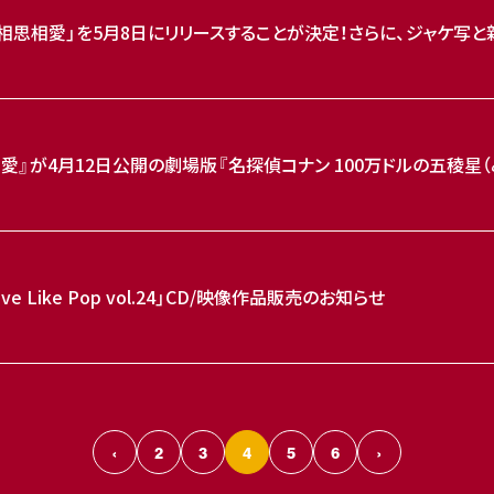
「相思相愛」を5月8日にリリースすることが決定！さらに、ジャケ写と
相愛』が4月12日公開の劇場版『名探偵コナン 100万ドルの五稜星
「Love Like Pop vol.24」CD/映像作品販売のお知らせ
‹
2
3
4
5
6
›