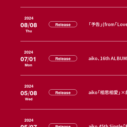
2024
08/08
「予告」(from「Lov
Release
Thu
2024
07/01
aiko、16th A
Release
Mon
2024
05/08
aiko「相思相愛
Release
Wed
2024
05/07
aiko 45th S
Release