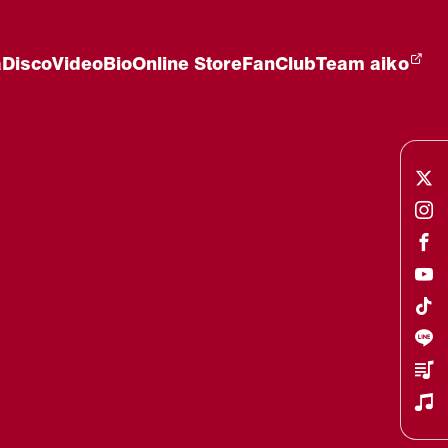
a
Disco
Video
Bio
Online Store
FanClub
Team aiko