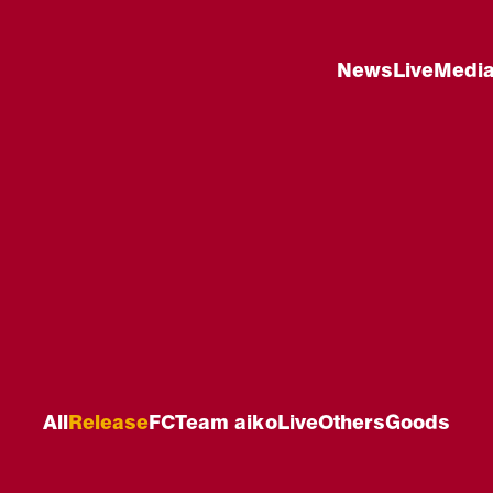
News
Live
Medi
All
Release
FC
Team aiko
Live
Others
Goods