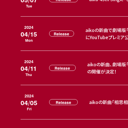
Tue
2024
aikoの新曲で劇場版
04/15
Release
にYouTubeプレミア
Mon
2024
aikoの新曲、劇場
04/11
Release
の開催が決定！
Thu
2024
04/05
aikoの新曲「相思
Release
Fri