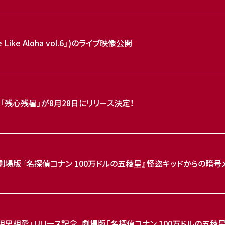
e Like Aloha vol.6」)のライブ映像公開
LBUM「残心残暑」が8月28日にリリース決定！
」×劇場版『名探偵コナン 100万ドルの五稜星』怪盗キッドからの暗
ingle「相思相愛」リリース記念、劇場版「名探偵コナン 100万ドルの