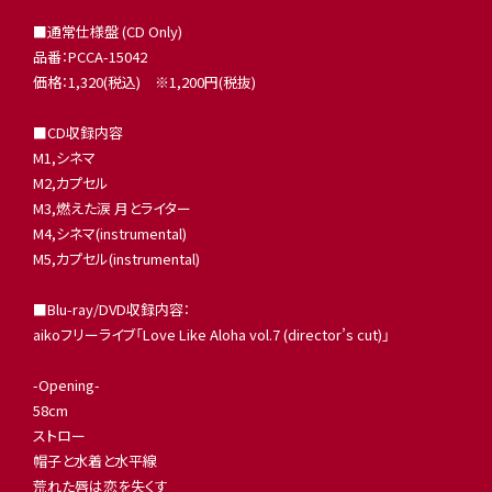
■通常仕様盤 (CD Only)
品番：PCCA-15042
価格：1,320(税込) ※1,200円(税抜)
■CD収録内容
M1,シネマ
M2,カプセル
M3,燃えた涙 月とライター
M4,シネマ(instrumental)
M5,カプセル(instrumental)
■Blu-ray/DVD収録内容：
aikoフリーライブ「Love Like Aloha vol.7 (director’s cut)」
-Opening-
58cm
ストロー
帽子と水着と水平線
荒れた唇は恋を失くす