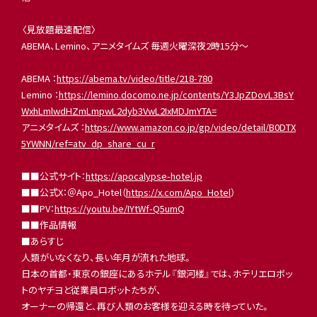
〈見放題最速配信〉
ABEMA、Lemino、アニメタイムズ 毎週火曜深夜2時15分〜
ABEMA ：
https://abema.tv/video/title/218-780
Lemino ：
https://lemino.docomo.ne.jp/contents/Y3JpZDovL3BsY
WxhLmlwdHZmLmpwL2dyb3VwL2IxMDJmYTA=
アニメタイムズ ：
https://www.amazon.co.jp/gp/video/detail/B0DTX
5YWNN/ref=atv_dp_share_cu_r
■■公式サイト：
https://apocalypse-hotel.jp
■■公式X：＠Apo_Hotel（
https://x.com/Apo_Hotel
）
■■PV：
https://youtu.be/IYtWf-Q5umQ
■■作品情報
■あらすじ
人類がいなくなり、長い年月が流れた地球。
日本の首都・東京の銀座にあるホテル『銀河楼』では、ホテリエロボッ
トのヤチヨと従業員ロボットたちが、
オーナーの帰還と、再び人類のお客様を迎える時を待っていた。