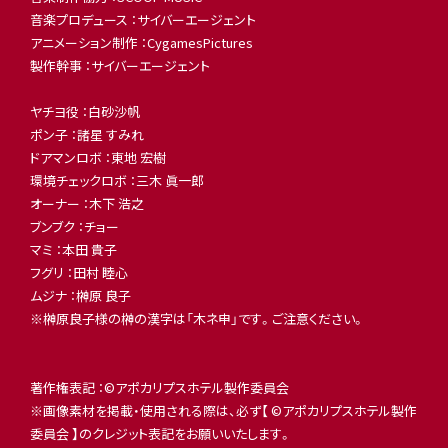
音楽プロデュース ：サイバーエージェント
アニメーション制作 ：CygamesPictures
製作幹事 ：サイバーエージェント
ヤチヨ役 ：白砂沙帆
ポン子 ：諸星 すみれ
ドアマンロボ ：東地 宏樹
環境チェックロボ ：三木 眞一郎
オーナー ：木下 浩之
ブンブク ：チョー
マミ ：本田 貴子
フグリ ：田村 睦心
ムジナ ：榊󠄀原 良子
※榊󠄀原良子様の榊󠄀の漢字は「木ネ申」です。ご注意ください。
著作権表記 ：©アポカリプスホテル製作委員会
※画像素材を掲載・使用される際は、必ず【 ©アポカリプスホテル製作
委員会 】のクレジット表記をお願いいたします。