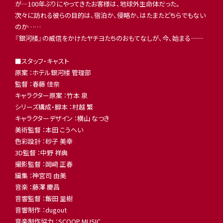
が―100年ぶりにやってきたお客様は、地球外生命体だった。
次々に訪れる彼らの目的は、宿泊か、侵略か、はたまたどちらでもない
のか……
『銀河楼』の威信をかけたヤチヨたちのおもてなしが、今、始まる――
■スタッフ・キャスト
原案 ：ホテル銀河楼 管理部
監督 ：春藤 佳奈
キャラクター原案 ：竹本 泉
シリーズ構成・脚本 ：村越 繁
キャラクターデザイン ：横山 なつき
美術監督 ：本田 こうへい
色彩設計 ：砂子 美幸
3D監督 ：中野 祥典
撮影監督 ：岡﨑 正春
編集 ：神宮司 由美
音楽 ：藤澤 慶昌
音響監督 ：飯田 里樹
音響制作 ：dugout
音楽制作協力 ：SCOOP MUSIC