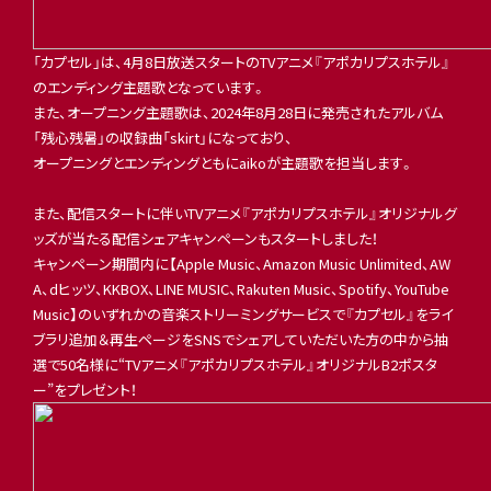
「カプセル」は、4月8日放送スタートのTVアニメ『アポカリプスホテル』
のエンディング主題歌となっています。
また、オープニング主題歌は、2024年8月28日に発売されたアルバム
「残心残暑」の収録曲「skirt」になっており、
オープニングとエンディングともにaikoが主題歌を担当します。
また、配信スタートに伴いTVアニメ『アポカリプスホテル』オリジナルグ
ッズが当たる配信シェアキャンペーンもスタートしました！
キャンペーン期間内に【Apple Music、Amazon Music Unlimited、AW
A、dヒッツ、KKBOX、LINE MUSIC、Rakuten Music、Spotify、YouTube
Music】のいずれかの音楽ストリーミングサービスで『カプセル』をライ
ブラリ追加＆再生ページをSNSでシェアしていただいた方の中から抽
選で50名様に“TVアニメ『アポカリプスホテル』オリジナルB2ポスタ
ー”をプレゼント！