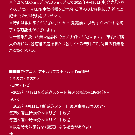
※全国のCDショップ、WEBショップにて2025年4月30日(水)発売「シネ
マ/カプセル」初回限定仕様盤をご予約・ご購入のお客様に、先着で上
記オリジナル特典をプレゼント。
※特典は数に限りがございますので、発売前でも特典プレゼントを終
了する可能性がございます。
※一部取り扱いの無い店舗やウェブサイトがございます。ご予約・ご購
入の際には、各店舗の店頭または各サイトの告知にて、特典の有無を
ご確認ください。
■■■TVアニメ『アポカリプスホテル』作品情報
〈放送局・放送枠〉
・日本テレビ
┗2025年4月8日（火）放送スタート 毎週火曜深夜1時34分〜
・AT-X
┗2025年4月11日（金）放送スタート 毎週金曜23時00分〜
毎週火曜11時00分〜※リピート放送
毎週木曜17時00分〜※リピート放送
※放送時間は予告なく変更になる場合があります
他