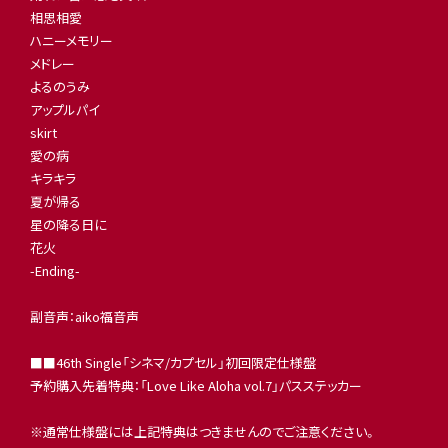
相思相愛
ハニーメモリー
メドレー
よるのうみ
アップルパイ
skirt
愛の病
キラキラ
夏が帰る
星の降る日に
花火
-Ending-
副音声：aiko福音声
■■46th Single「シネマ/カプセル」初回限定仕様盤
予約購入先着特典：「Love Like Aloha vol.7」パスステッカー
※通常仕様盤には上記特典はつきませんのでご注意ください。